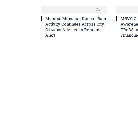
0
Mumbai Monsoon Update: Rain
MRVC Co
Activity Continues Across City,
Awarene
Citizens Advised to Remain
TReDS t
Alert
Financin