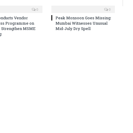
0
0
nducts Vendor
Peak Monsoon Goes Missing:
ss Programme on
Mumbai Witnesses Unusual
o Strengthen MSME
Mid-July Dry Spell
g