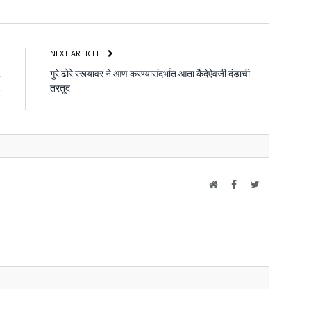
atsApp
Share
E
NEXT ARTICLE
t
गुरे ढोरे रस्त्यावर ने आण करण्यासंदर्भात आता कैदेऐवजी दंडाची
,
तरतूद
r
Website
Facebook
Twitter