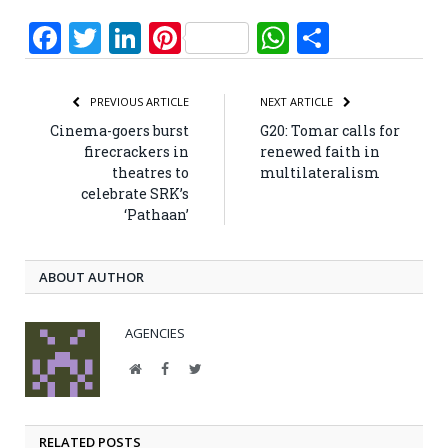
Facebook
Twitter
LinkedIn
Pinterest
WhatsApp
Share
PREVIOUS ARTICLE
NEXT ARTICLE
Cinema-goers burst
G20: Tomar calls for
firecrackers in
renewed faith in
theatres to
multilateralism
celebrate SRK’s
‘Pathaan’
ABOUT AUTHOR
AGENCIES
Website
Facebook
Twitter
RELATED POSTS