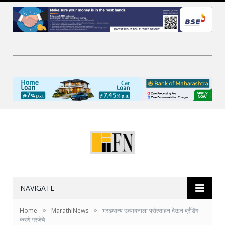
NAVIGATE
»
»
Home
MarathiNews
भरडधान्य उत्पादनाला प्रोत्साहन देऊन ब्रँडिंग
करणे गरजेचे