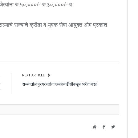
 विजेत्यांना रु.५०,०००/- रु.३०,०००/- व
ल्याचे राज्याचे क्रीडा व युवक सेवा आयुक्त ओम प्रकाश
atsApp
Share
E
NEXT ARTICLE
ी
राज्यातील पूरग्रस्तांना एमआयडीसीकडून भरीव मदत
प
Website
Facebook
Twitter