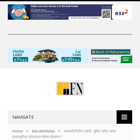
NAVIGATE
»
»
Home
MarathiNews
जलवाहिनीतील गळती, दूषित स्रोत आता
अत्याधुनिक क्राऊलर कॅमेरा शोधणार !