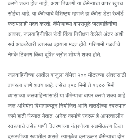
करणे शक्य होत नाही, अशा ठिकाणी या कॅमेऱ्याचा वापर खुपच
सोईचा आहे. या कॅमेऱ्याचे वैशिष्ट्य म्हणजे हा कॅमेरा डेटा रेकॉर्ड
करायलाही मदत करतो. कॅमेऱ्याच्या वापरामुळे जलवाहिनीचा
आकार, जलवाहिनीतील रूंदी किंवा निरीक्षण केलेले अंतर अशी
सर्व आकडेवारी उपलब्ध व्हायला मदत होते. परिणामी गळतीचे
नेमके ठिकाण किंवा दूषित स्रोत शोधणे शक्य होते.
जलवाहिनीच्या आतील बाजुला कॅमेरा २०० मीटरच्या अंतरासाठी
वापरला जाणे शक्य आहे. तसेच २५० मिमी ते १२०० मिमी
व्यासाच्या जलवाहिन्यांसाठी या कॅमेऱ्याचा वापर करणे शक्य आहे.
जल अभियंता विभागाकडून नियोजित आणि तातडीच्या स्वरूपात
कामे हाती घेण्यात येतात. अनेक कामांचे स्वरूप हे आपत्कालीन
स्वरूपाचे तसेच पाणी वितरणाच्या यंत्रणेच्या सक्षमीकरण किंवा
दुरूस्तीच्या रूपातील असते. त्यामुळेच क्राऊलर कॅमेऱ्याचा दोन