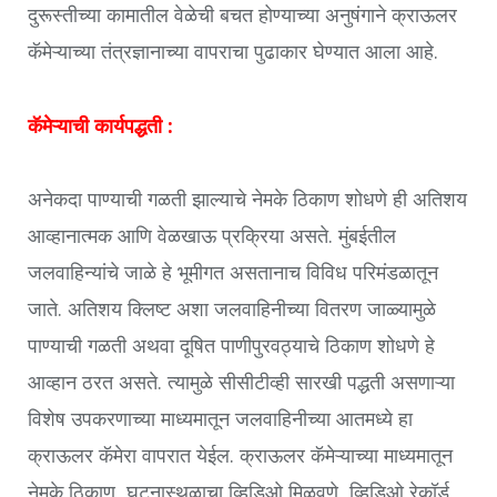
दुरूस्तीच्या कामातील वेळेची बचत होण्याच्या अनुषंगाने क्राऊलर
कॅमेऱ्याच्या तंत्रज्ञानाच्या वापराचा पुढाकार घेण्यात आला आहे.
कॅमेऱ्याची कार्यपद्धती :
अनेकदा पाण्याची गळती झाल्याचे नेमके ठिकाण शोधणे ही अतिशय
आव्हानात्मक आणि वेळखाऊ प्रक्रिया असते. मुंबईतील
जलवाहिन्यांचे जाळे हे भूमीगत असतानाच विविध परिमंडळातून
जाते. अतिशय क्लिष्ट अशा जलवाहिनीच्या वितरण जाळ्यामुळे
पाण्याची गळती अथवा दूषित पाणीपुरवठ्याचे ठिकाण शोधणे हे
आव्हान ठरत असते. त्यामुळे सीसीटीव्ही सारखी पद्धती असणाऱ्या
विशेष उपकरणाच्या माध्यमातून जलवाहिनीच्या आतमध्ये हा
क्राऊलर कॅमेरा वापरात येईल. क्राऊलर कॅमेऱ्याच्या माध्यमातून
नेमके ठिकाण, घटनास्थळाचा व्हिडिओ मिळवणे, व्हिडिओ रेकॉर्ड