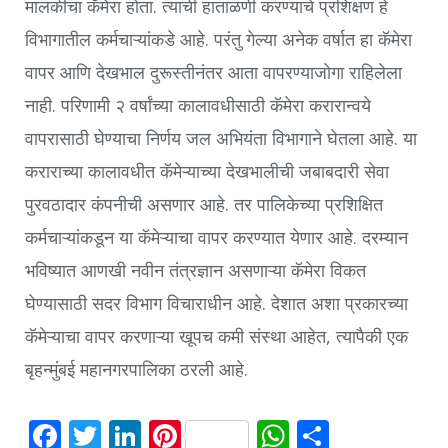
मालकीचा कॅमेरा होता. त्याची हाताळणी करण्याचे प्रशिक्षण हे
विभागातील कर्मचाऱ्यांकडे आहे. परंतु गेल्या अनेक वर्षात हा कॅमेरा
वापर आणि देखभाल दुरूस्तीनंतर आता वापरण्याजोगा राहिलेला
नाही. परिणामी २ वर्षांच्या कालावधीसाठी कॅमेरा करारान्वये
वापरासाठी घेण्याचा निर्णय जल अभियंता विभागाने घेतला आहे. या
कराराच्या कालावधीत कॅमेऱ्याच्या देखभालीची जबाबदारी सेवा
पुरवठादार कंपनीची असणार आहे. तर पालिकेच्या प्रशिक्षित
कर्मचाऱ्यांकडून या कॅमेऱ्याचा वापर करण्यात येणार आहे. दरम्यान
भविष्यात आणखी नवीन तंत्रज्ञान असणाऱ्या कॅमेरा विकत
घेण्यासाठी सदर विभाग विचाराधीन आहे. देशात अशा प्रकारच्या
कॅमेऱ्याचा वापर करणाऱ्या खूपच कमी संस्था आहेत, त्यापैकी एक
बृहन्मुंबई महानगरपालिका ठरली आहे.
Facebook
Twitter
LinkedIn
Pinterest
WhatsApp
Share