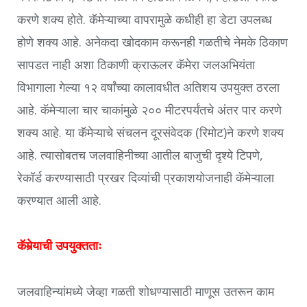
करणे शक्य होते. कॅमेऱ्याच्या वापरामुळे कधीही हा डेटा उपलब्ध
होणे शक्य आहे. अनेकदा खोदकाम करूनही गळतीचे नेमके ठिकाण
सापडत नाही अशा ठिकाणी क्राऊलर कॅमेरा जलअभियंता
विभागाला गेल्या १२ वर्षांच्या कालावधीत अतिशय उपयुक्त ठरला
आहे. कॅमेऱ्याला चार चाकांमुळे २०० मीटरपर्यंतचे अंतर पार करणे
शक्य आहे. या कॅमेऱ्याचे संचलन दूरसंवेदक (रिमोट)ने करणे शक्य
आहे. त्यासोबतच जलवाहिनीच्या आतील बाजुची दृश्ये टिपणे,
रेकॉर्ड करण्यासाठी प्रखर दिव्यांची प्रकाशयोजनाही कॅमेऱ्याला
करण्यात आली आहे.
कॅमेर्‍याची उपयुक्तताः
जलवाहिन्यांमध्ये जेव्हा गळती शोधण्यासाठी माणूस उतरून काम